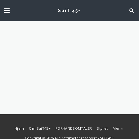
SuiT 45+
Hjem
Om SuiT45+
FORHÅNDSOMTALER
Styret
Mer
Copyright © 2026 Alle rettigheter reservert -
SuiT 45+