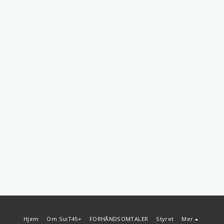
Hjem
Om SuiT45+
FORHÅNDSOMTALER
Styret
Mer