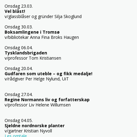
Onsdag 23.03.
Vel blåst!
v/glassblåser og gründer Silja Skoglund
Onsdag 30.03.
Boksamlingene i Tromsø
v/bibliotekar Anna Fina Broks Haugen
Onsdag 06.04.
Tysklandsbrigaden
v/professor Tom Kristiansen
Onsdag 20.04.
Gudfaren som uteble – og fikk medalje!
v/rådgiver Per Helge Nylund, UiT
Onsdag 27.04.
Regine Normanns liv og forfatterskap
v/professor Liv Helene Willumsen
Onsdag 04.05.
Sjeldne nordnorske planter
v/gartner Kristian Nyvoll
Les omtale