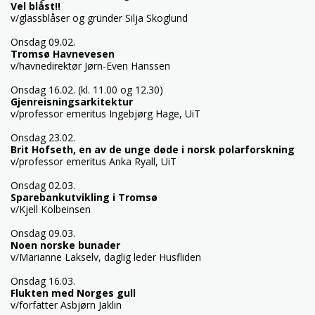
Vel blåst!!
v/glassblåser og gründer Silja Skoglund
Onsdag 09.02.
Tromsø Havnevesen
v/havnedirektør Jørn-Even Hanssen
Onsdag 16.02. (kl. 11.00 og 12.30)
Gjenreisningsarkitektur
v/professor emeritus Ingebjørg Hage, UiT
Onsdag 23.02.
Brit Hofseth, en av de unge døde i norsk polarforskning
v/professor emeritus Anka Ryall, UiT
Onsdag 02.03.
Sparebankutvikling i Tromsø
v/Kjell Kolbeinsen
Onsdag 09.03.
Noen norske bunader
v/Marianne Lakselv, daglig leder Husfliden
Onsdag 16.03.
Flukten med Norges gull
v/forfatter Asbjørn Jaklin